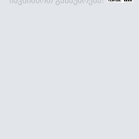
ჩავნიშნოთ გასაუბრება!