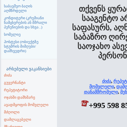
საბავშვო ბაღის
თქვენს ყურა
აღმზრდელი
სააგენტო ა
კონდიტერი (კრემიანი
ნამცხვრების ან მშრალი
საფასურს, ა
პეჩენიების და სხვა...)
სომელიე
საბაზრო ღირ
ჰოსტესი (ობიექტზე
საოჯახო ასე
სტუმრის მიმღები/
დამხვედრი)
პერსონ
არსებული ვაკანსიები
ძიძა
ძიძა
,
რეპე
გუვერნანტი
მომვლელი
,
დამლ
რეპეტიტორი
თანამშრომელი
,
მე
ოჯახში დამხმარე
+995 598 
ავადმყოფის მომვლელი
მძღოლი
დამლაგებელი
მზარეული