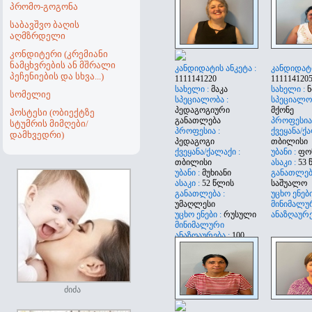
ანაზღაურე
პრომო-გოგონა
საბავშვო ბაღის
აღმზრდელი
კონდიტერი (კრემიანი
ნამცხვრების ან მშრალი
კანდიდატის ანკეტა :
კანდიდატი
პეჩენიების და სხვა...)
1111141220
111114120
სახელი :
მაკა
სახელი :
ნ
სომელიე
სპეციალობა :
სპეციალო
პედაგოგიური
მქონე
ჰოსტესი (ობიექტზე
განათლება
პროფესია
სტუმრის მიმღები/
პროფესია :
ქვეყანა/ქა
დამხვედრი)
პედაგოგი
თბილისი
ქვეყანა/ქალაქი :
უბანი :
ფო
თბილისი
ასაკი :
53 
უბანი :
მუხიანი
განათლება
ასაკი :
52 წლის
საშუალო
განათლება :
უცხო ენები
უმაღლესი
მინიმალუ
უცხო ენები :
რუსული
ანაზღაურე
მინიმალური
ანაზღაურება :
100
ძიძა