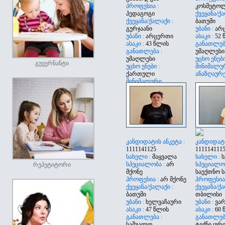
პროფესია :
კოსმეტო
პედაგოგი
ქვეყანა/ქა
ქვეყანა/ქალაქი :
ბათუმი
გურჯაანი
უბანი :
არ
უბანი :
არცერთი
ასაკი :
52 
ასაკი :
43 წლის
განათლება
განათლება :
უმაღლესი
უმაღლესი
უცხო ენები
გუვერნანტი
უცხო ენები :
მინიმალუ
ქართული
ანაზღაურე
მინიმალური
ანაზღაურება :
2200
კანდიდატის ანკეტა :
კანდიდატი
1111141125
111114111
სახელი :
მაყვალა
სახელი :
ს
სპეციალობა :
არ
სპეციალობ
რეპეტიტორი
მქონე
საექთნო ს
პროფესია :
არ მქონე
პროფესია
ქვეყანა/ქალაქი :
ქვეყანა/ქა
ბათუმი
თბილისი
უბანი :
ხელვაჩაური
უბანი :
ვა
ასაკი :
47 წლის
ასაკი :
60 
განათლება :
განათლება
საშუალო
ტექნიკურ