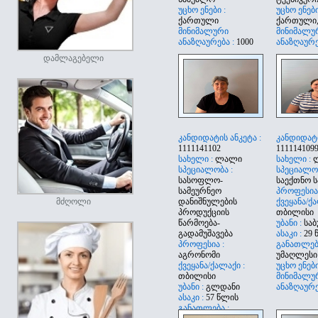
უცხო ენები :
უცხო ენები
ქართული
ქართული,
მინიმალური
მინიმალუ
ანაზღაურება :
1000
ანაზღაურე
დამლაგებელი
კანდიდატის ანკეტა :
კანდიდატი
1111141102
111114109
სახელი :
ლალი
სახელი :
სპეციალობა :
სპეციალობ
სასოფლო-
საექთნო ს
სამეურნეო
პროფესია
მძღოლი
დანიშნულების
ქვეყანა/ქა
პროდუქციის
თბილისი
წარმოება-
უბანი :
სა
გადამუშავება
ასაკი :
29 
პროფესია :
განათლება
აგრონომი
უმაღლესი
ქვეყანა/ქალაქი :
უცხო ენები
თბილისი
მინიმალუ
უბანი :
გლდანი
ანაზღაურე
ასაკი :
57 წლის
განათლება :