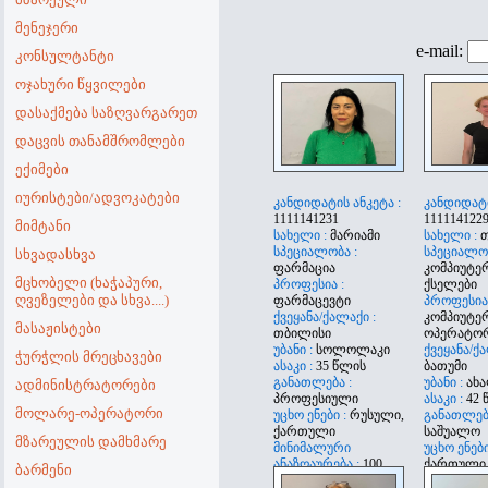
მენეჯერი
e-mail:
კონსულტანტი
ოჯახური წყვილები
დასაქმება საზღვარგარეთ
დაცვის თანამშრომლები
ექიმები
იურისტები/ადვოკატები
კანდიდატის ანკეტა :
კანდიდატი
1111141231
111114122
მიმტანი
სახელი :
მარიამი
სახელი :
სპეციალობა :
სპეციალობ
სხვადასხვა
ფარმაცია
კომპიუტე
მცხობელი (ხაჭაპური,
პროფესია :
ქსელები
ღვეზელები და სხვა....)
ფარმაცევტი
პროფესია 
ქვეყანა/ქალაქი :
კომპიუტე
მასაჟისტები
თბილისი
ოპერატო
უბანი :
სოლოლაკი
ქვეყანა/ქა
ჭურჭლის მრეცხავები
ასაკი :
35 წლის
ბათუმი
განათლება :
უბანი :
ახ
ადმინისტრატორები
პროფესიული
ასაკი :
42 
მოლარე-ოპერატორი
უცხო ენები :
რუსული,
განათლება
ქართული
საშუალო
მზარეულის დამხმარე
მინიმალური
უცხო ენები
ანაზღაურება :
100
ქართული
ბარმენი
მინიმალუ