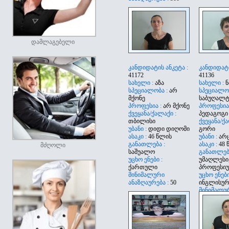
დამლაგებელი
კანდიდატის ანკეტა :
კანდიდატი
41172
41136
სახელი :
აზა
სახელი :
ნ
სპეციალობა :
არ
სპეციალობ
მქონე
საბუღალ
პროფესია :
არ მქონე
პროფესია 
ქვეყანა/ქალაქი :
პედაგოგი
თბილისი
ქვეყანა/ქა
უბანი :
დიდი დიღომი
გორი
ასაკი :
46 წლის
უბანი :
არ
განათლება :
ასაკი :
48 
მძღოლი
საშუალო
განათლება
უცხო ენები :
უმაღლესი
ქართული
პროფესი
მინიმალური
უცხო ენები
ანაზღაურება :
50
ინგლისურ
მინიმალუ
ანაზღაურე