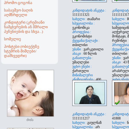
პრომო-გოგონა
საბავშვო ბაღის
კანდიდატის ანკეტა :
კანდიდატი
აღმზრდელი
1111111321
111111131
სახელი :
თამარი
სახელი :
R
კონდიტერი (კრემიანი
სპეციალობა :
სპეციალობ
ნამცხვრების ან მშრალი
ეკონომიკა
სამედიცი
პეჩენიების და სხვა...)
პროფესია :
აღჭურვილ
ეკონომისტი
მონტაჟი, 
სომელიე
ქვეყანა/ქალაქი :
რემონტი
თბილისი
პროფესია
ჰოსტესი (ობიექტზე
უბანი :
ვარკეთილი
ქვეყანა/ქა
სტუმრის მიმღები/
ასაკი :
60 წლის
თბილისი
დამხვედრი)
განათლება :
უბანი :
ვა
უმაღლესი
ასაკი :
43 
უცხო ენები :
განათლება
ქართული
არასრულ
მინიმალური
უმაღლესი
ანაზღაურება :
400
უცხო ენები
მინიმალუ
ანაზღაურე
კანდიდატის ანკეტა :
კანდიდატი
1111111217
41808
ძიძა
სახელი :
გიულნაზ
სახელი :
ნ
სპეციალობა :
არ
სპეციალობ