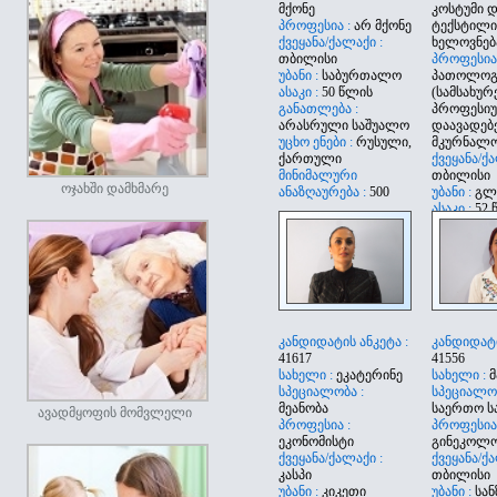
მქონე
კოსტუმი დ
პროფესია :
არ მქონე
ტექსტილი
ქვეყანა/ქალაქი :
ხელოვნებ
თბილისი
პროფესია
უბანი :
საბურთალო
პათოლოგ
ასაკი :
50 წლის
(სამსახურ
განათლება :
პროფესი
არასრული საშუალო
დაავადებ
უცხო ენები :
რუსული,
მკურნალო
ქართული
ქვეყანა/ქა
მინიმალური
თბილისი
ოჯახში დამხმარე
ანაზღაურება :
500
უბანი :
გლ
ასაკი :
52 
განათლება
ტექნიკურ
უცხო ენები
მინიმალუ
ანაზღაურე
კანდიდატის ანკეტა :
კანდიდატი
41617
41556
სახელი :
ეკატერინე
სახელი :
მ
სპეციალობა :
სპეციალობ
მეანობა
საერთო ს
ავადმყოფის მომვლელი
პროფესია :
პროფესია
ეკონომისტი
გინეკოლ
ქვეყანა/ქალაქი :
ქვეყანა/ქა
კასპი
თბილისი
უბანი :
კიკეთი
უბანი :
სან