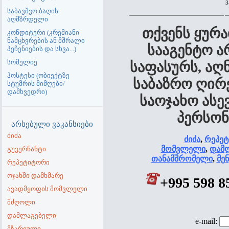
3
საბავშვო ბაღის
აღმზრდელი
თქვენს ყურა
კონდიტერი (კრემიანი
ნამცხვრების ან მშრალი
სააგენტო ა
პეჩენიების და სხვა...)
სომელიე
საფასურს, ა
ჰოსტესი (ობიექტზე
საბაზრო ღირ
სტუმრის მიმღები/
დამხვედრი)
საოჯახო ასე
პერსონ
არსებული ვაკანსიები
ძიძა
ძიძა
,
რეპე
მომვლელი
,
დამლ
გუვერნანტი
თანამშრომელი
,
მე
რეპეტიტორი
ოჯახში დამხმარე
+995 598 
ავადმყოფის მომვლელი
მძღოლი
დამლაგებელი
e-mail:
მზარეული